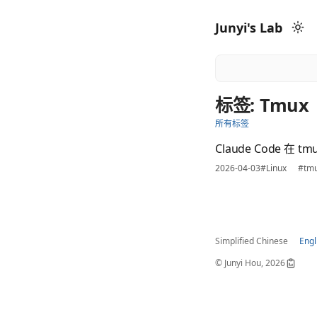
Junyi's Lab
标签: Tmux
所有标签
Claude Code 在
2026-04-03
#Linux
#tm
Simplified Chinese
Engl
© Junyi Hou, 2026