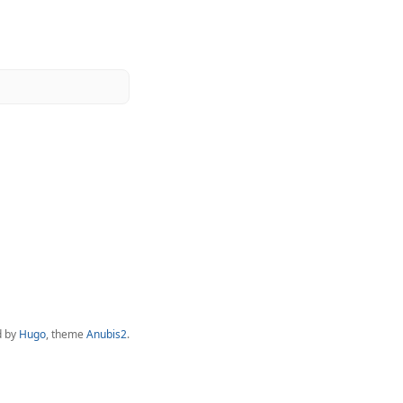
d by
Hugo
, theme
Anubis2
.