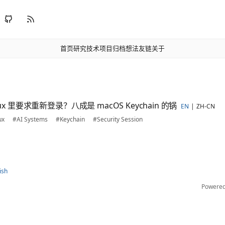
首页
研究
技术
项目
归档
想法
友链
关于
 tmux 里要求重新登录？八成是 macOS Keychain 的锅
EN
ZH-CN
ux
#AI Systems
#Keychain
#Security Session
ish
Powere