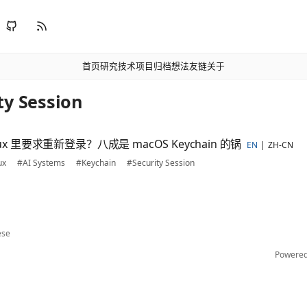
首页
研究
技术
项目
归档
想法
友链
关于
ty Session
 tmux 里要求重新登录？八成是 macOS Keychain 的锅
EN
ZH-CN
ux
#AI Systems
#Keychain
#Security Session
ese
Powere