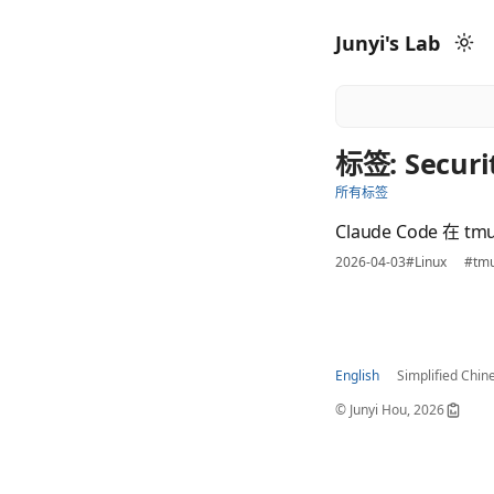
Junyi's Lab
标签: Securi
所有标签
Claude Code 在
2026-04-03
#Linux
#tm
English
Simplified Chin
© Junyi Hou, 2026