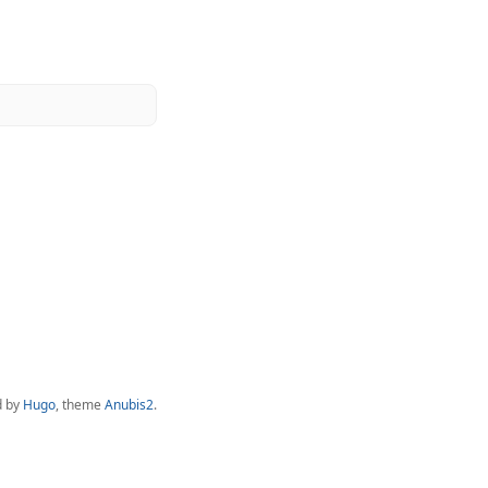
d by
Hugo
, theme
Anubis2
.