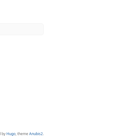
d by
Hugo
, theme
Anubis2
.