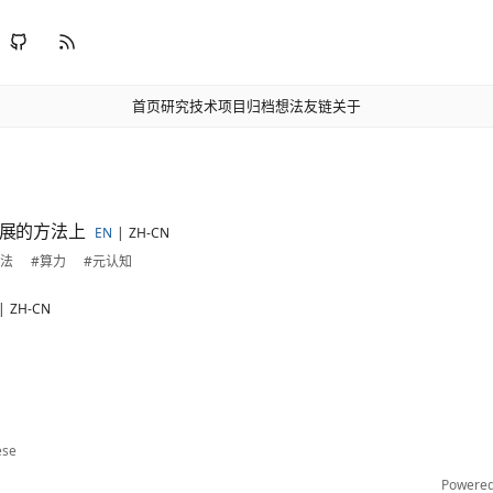
首页
研究
技术
项目
归档
想法
友链
关于
展的方法上
EN
ZH-CN
方法
#算力
#元认知
ZH-CN
ese
Powere