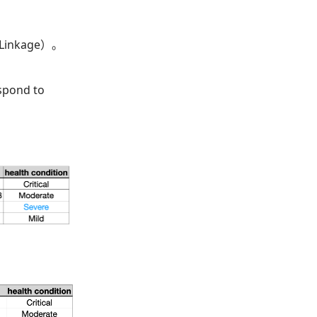
nkage）。
espond to
。