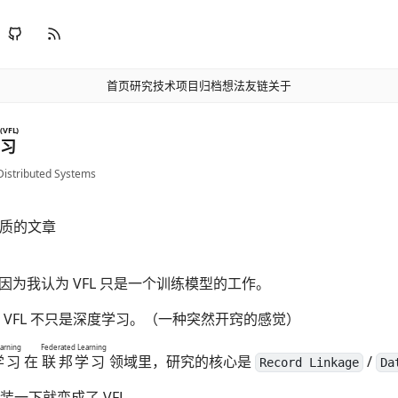
首页
研究
技术
项目
归档
想法
友链
关于
(VFL)
习
istributed Systems
质的文章
，因为我认为 VFL 只是一个训练模型的工作。
 VFL 不只是深度学习。（一种突然开窍的感觉）
earning
Federated Learning
学习
在
联邦学习
领域里，研究的核心是
/
Record Linkage
Da
一下就变成了 VFL。