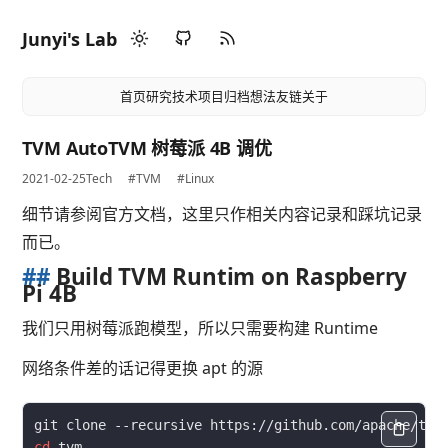
Junyi's Lab
首页
研究
技术
项目
归档
想法
友链
关于
TVM AutoTVM 树莓派 4B 调优
2021-02-25
Tech
#TVM
#Linux
细节请参阅官方文档，这里只作相关内容记录和踩坑记录
而已。
##
Build TVM Runtim on Raspberry
Pi 4B
我们只用树莓派跑模型，所以只需要构建 Runtime
网络条件差的话记得更换 apt 的源
cd