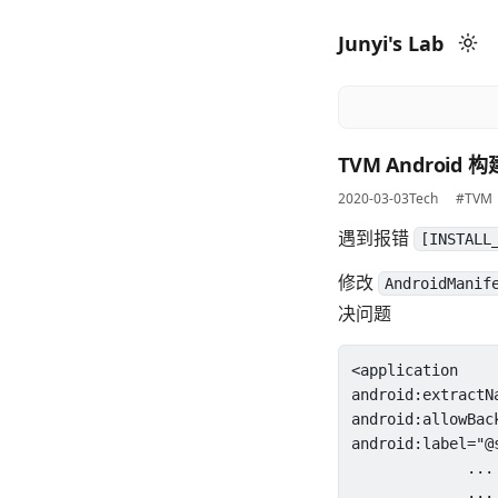
Junyi's Lab
TVM Androi
2020-03-03
Tech
#TVM
遇到报错
[INSTALL
修改
AndroidManif
决问题
<application

android:extractNa
android:allowBack
android:label="@s
             ...
