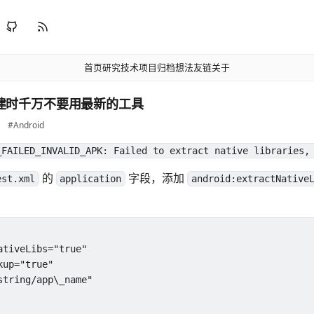
首页
研究
技术
项目
归档
想法
友链
关于
d 构建时千万不要用最新的工具
#Android
_FAILED_INVALID_APK: Failed to extract native libraries,
的
字段，添加
est.xml
application
android:extractNative
tiveLibs="true"

up="true"

tring/app\_name"
