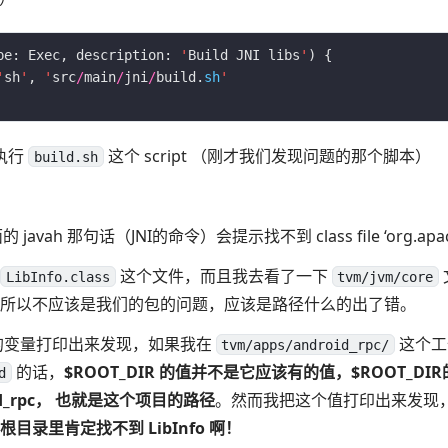
pe: Exec, description: 
'
Build JNI libs
'
'
sh
'
, 
'
src
/
main
/
jni
/
build.
sh
'
是执行
这个 script （刚才我们发现问题的那个脚本）
build.sh
 javah 那句话（JNI的命令）会提示找不到 class file ‘org.apache
这个文件，而且我去看了一下
LibInfo.class
tvm/jvm/core
所以不应该是我们的包的问题，应该是路径什么的出了错。
的变量打印出来发现，如果我在
这个工
tvm/apps/android_rpc/
的话，
$ROOT_DIR 的值并不是它应该有的值，$ROOT_DI
d
roid_rpc， 也就是这个项目的路径
。然而我把这个值打印出来发现
根目录里肯定找不到 LibInfo 啊！