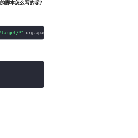
的脚本怎么写的呢？
/target/*"
 org.apache.tvm.LibInfo 
exit
：