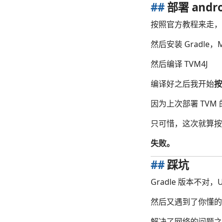
##
部署 andro
按照官方教程来走，先
然后安装 Gradle，M
然后编译 TVM4J
编译好之后我开始
按
因为上次部署 TV
只可惜，这次就算按
失败。
##
踩坑
Gradle 版本不对，
然后又遇到了你懂的
解决了网络的问题之后