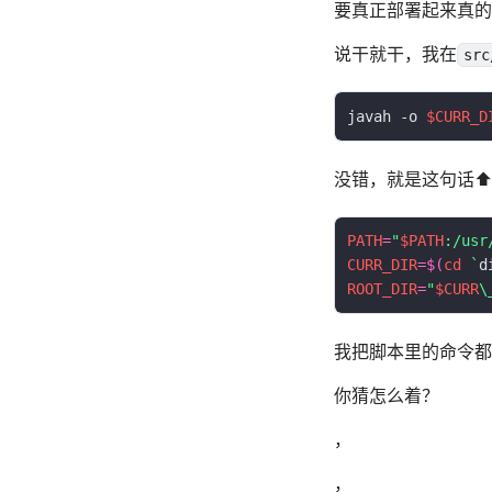
要真正部署起来真的
说干就干，我在
src
javah -o 
$CURR_D
没错，就是这句话⬆
PATH
=
"
$PATH
:/usr
CURR_DIR
=
$(
cd
`
d
ROOT_DIR
=
"
$CURR
\
我把脚本里的命令都打
你猜怎么着？
，
，