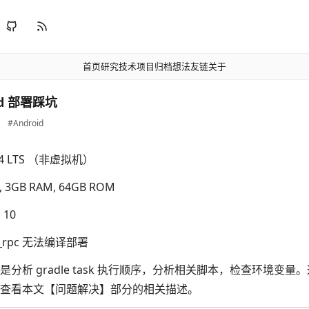
首页
研究
技术
项目
归档
想法
友链
关于
oid 部署踩坑
#Android
.04 LTS （非虚拟机）
s, 3GB RAM, 64GB ROM
 10
d_rpc 无法编译部署
是分析 gradle task 执行顺序，分析相关脚本，检查环境变
查看本文【问题解决】部分的相关描述。