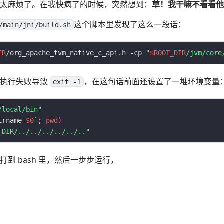
太麻烦了。在我快疯了的时候，突然想到：
草！我干嘛不看看他
这个脚本里发现了这么一段话：
/main/jni/build.sh
IR
/org_apache_tvm_native_c_api.h -cp 
"
$ROOT_DIR
/jvm/core
️执行失败导致
，在这句话前面还设置了一堆环境变量
exit -1
/local/bin"
irname 
$0
`
; 
pwd
)
_DIR/../../../../../.."
到 bash 里，然后一步步运行，