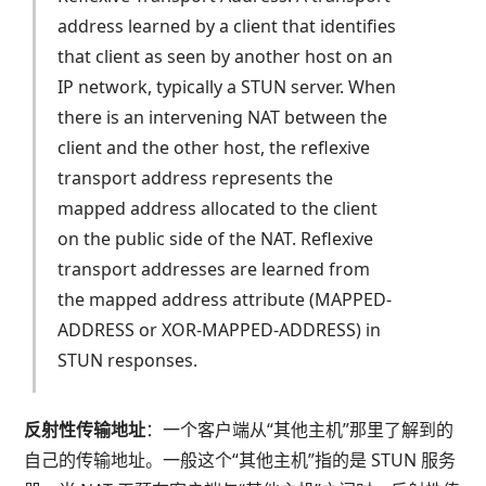
address learned by a client that identifies
that client as seen by another host on an
IP network, typically a STUN server. When
there is an intervening NAT between the
client and the other host, the reflexive
transport address represents the
mapped address allocated to the client
on the public side of the NAT. Reflexive
transport addresses are learned from
the mapped address attribute (MAPPED-
ADDRESS or XOR-MAPPED-ADDRESS) in
STUN responses.
反射性传输地址
：一个客户端从“其他主机”那里了解到的
自己的传输地址。一般这个“其他主机”指的是 STUN 服务