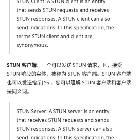
STUN Client: A STUN client is an entity
that sends STUN requests and receives
STUN responses. A STUN client can also
send indications. In this specification, the
terms STUN client and client are
synonymous.
STUN 客户端
：一个可以发送 STUN 请求，且，接受
STUN 响应的实体，被称为 STUN 客户端。STUN 客户端
也可以发送指示[^5]。您可以理解 STUN 客户端和客户端
是同义词。
STUN Server: A STUN server is an entity
that receives STUN requests and sends
STUN responses. A STUN server can also
send indications. In this specification, the