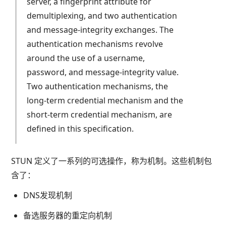
server, a fingerprint attribute for
demultiplexing, and two authentication
and message-integrity exchanges. The
authentication mechanisms revolve
around the use of a username,
password, and message-integrity value.
Two authentication mechanisms, the
long-term credential mechanism and the
short-term credential mechanism, are
defined in this specification.
STUN 定义了一系列的可选操作，称为机制。这些机制包
含了：
DNS发现机制
备选服务器的重定向机制