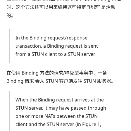
时，这个方法还可以用来维持这些特定 “绑定” 是活动
的。
In the Binding request/response
transaction, a Binding request is sent
from a STUN client to a STUN server.
在使用 Binding 方法的请求/响应型事务中，一条
Binding 请求 会从 STUN 客户端发往 STUN 服务器。
When the Binding request arrives at the
STUN server, it may have passed through
one or more NATs between the STUN
client and the STUN server (in Figure 1,