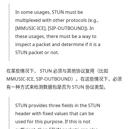
In some usages, STUN must be
multiplexed with other protocols (e.g.,
[MMUSIC-ICE], [SIP-OUTBOUND]). In
these usages, there must be a way to
inspect a packet and determine if it is a
STUN packet or not.
在某些情况下， STUN 必须与其他协议复用（比如
MMUSIC-ICE, SIP-OUTBOUND）。在这些情况下，必须
有一种方式来检测数据包是否为 STUN 协议类型。
STUN provides three fields in the STUN
header with fixed values that can be
used for this purpose. If this is not