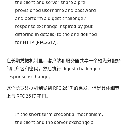
the client and server share a pre-
provisioned username and password
and perform a digest challenge /
response exchange inspired by (but
differing in details) to the one defined
for HTTP [RFC2617].
在长期凭据机制里，客户端和服务器共享一个预先分配好
的用户名和密码，然后执行 digest challenge /
response exchange。
这个长期凭据机制受到 RFC 2617 的启发，但是具体细节
上与 RFC 2617 不同。
In the short-term credential mechanism,
the client and the server exchange a