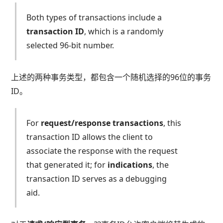
Both types of transactions include a
transaction ID
, which is a randomly
selected 96-bit number.
上述的两种事务类型，都包含一个随机选择的96位的事务
ID。
For
request/response transactions
, this
transaction ID allows the client to
associate the response with the request
that generated it; for
indications
, the
transaction ID serves as a debugging
aid.