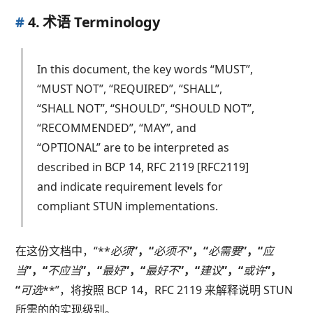
#
4. 术语 Terminology
In this document, the key words “MUST”,
“MUST NOT”, “REQUIRED”, “SHALL”,
“SHALL NOT”, “SHOULD”, “SHOULD NOT”,
“RECOMMENDED”, “MAY”, and
“OPTIONAL” are to be interpreted as
described in BCP 14, RFC 2119 [RFC2119]
and indicate requirement levels for
compliant STUN implementations.
在这份文档中，“**
必须
”，“
必须不
”，“
必需要
”，“
应
当
”，“
不应当
”，“
最好
”，“
最好不
”，“
建议
”，“
或许
”，
“
可选
**”，将按照 BCP 14，RFC 2119 来解释说明 STUN
所需的的实现级别。