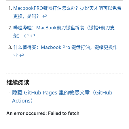
MacbookPRO键帽打油怎么办？据说天才吧可以免费
更换，是吗？
↩︎
哔哩哔哩：MacBook剪刀键盘拆装（键帽+剪刀支
架）
↩︎
↩︎
什么值得买：Macbook Pro 键盘打油，键帽更换作
业
↩︎
继续阅读
隐藏 GitHub Pages 里的敏感文章（GitHub
Actions）