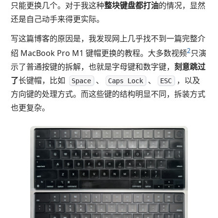
只能更换几个。对于我这种
整块键盘都打油
的情况，显然
还是自己动手来得更实际。
写这篇博客的原因是，我发现网上几乎找不到一篇完整介
2
绍 MacBook Pro M1 键帽更换的教程。大多数视频
只演
示了普通按键的拆解，也就是字母键和数字键，
刻意跳过
了
长键帽，比如
、
、
，以及
Space
Caps Lock
ESC
方向键的处理方式。而这些键的结构明显不同，拆装方式
也更复杂。