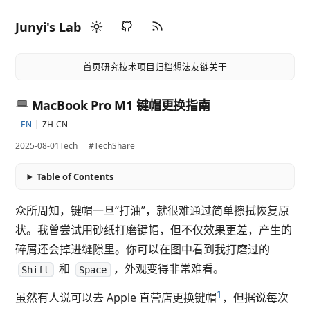
Junyi's Lab
首页
研究
技术
项目
归档
想法
友链
关于
MacBook Pro M1 键帽更换指南
EN
ZH-CN
2025-08-01
Tech
#TechShare
Table of Contents
众所周知，键帽一旦“打油”，就很难通过简单擦拭恢复原
状。我曾尝试用砂纸打磨键帽，但不仅效果更差，产生的
碎屑还会掉进缝隙里。你可以在图中看到我打磨过的
和
，外观变得非常难看。
Shift
Space
1
虽然有人说可以去 Apple 直营店更换键帽
，但据说每次