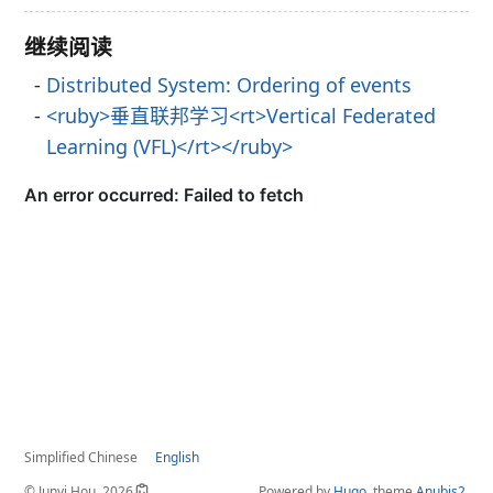
继续阅读
Distributed System: Ordering of events
<ruby>垂直联邦学习<rt>Vertical Federated
Learning (VFL)</rt></ruby>
Simplified Chinese
English
© Junyi Hou, 2026
Powered by
Hugo
, theme
Anubis2
.