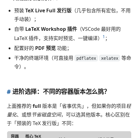
预装
TeX Live Full 发行版
（几乎包含所有宏包，不用
手动装）；
自带
LaTeX Workshop 插件
（VSCode 最好用的
1
LaTeX 插件，支持实时预览、一键编译）
；
配置好的
PDF 预览
功能；
干净的终端环境（可直接用
等命
pdflatex
xelatex
令）。
#
进阶选择：不同的容器版本怎么挑？
上面推荐的
full
版本是「省事优先」，但如果你的项目
轻
量化
、或想
节省磁盘空间
，可以选其他版本。核心区别在
于「预装的 TeX 发行版」不同：
容器
核心 TeX