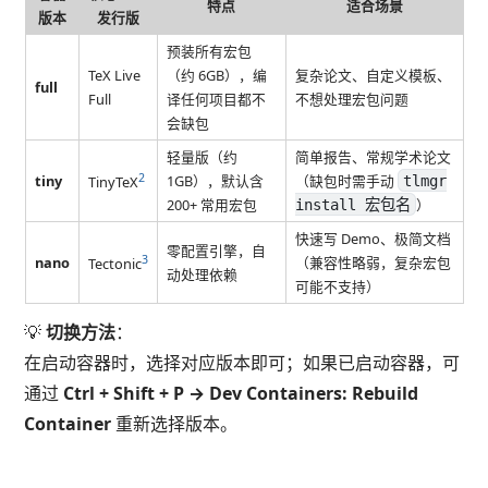
特点
适合场景
版本
发行版
预装所有宏包
TeX Live
（约 6GB），编
复杂论文、自定义模板、
full
Full
译任何项目都不
不想处理宏包问题
会缺包
轻量版（约
简单报告、常规学术论文
2
tiny
1GB），默认含
（缺包时需手动
tlmgr
TinyTeX
200+ 常用宏包
）
install 宏包名
快速写 Demo、极简文档
零配置引擎，自
3
nano
（兼容性略弱，复杂宏包
Tectonic
动处理依赖
可能不支持）
💡
切换方法
：
在启动容器时，选择对应版本即可；如果已启动容器，可
通过
Ctrl + Shift + P → Dev Containers: Rebuild
Container
重新选择版本。