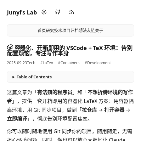
Junyi's Lab
首页
研究
技术
项目
归档
想法
友链
关于
容器化、开箱即用的 VSCode + TeX 环境：告别
配置烦恼，专注写作本身
2025-09-23
Tech
#LaTex
#Containers
#Development
Table of Contents
这篇文章为「
有洁癖的程序员
」和「
不想折腾环境的写作
者
」，提供一套开箱即用的容器化 LaTeX 方案：用容器隔
离环境，用 Git 同步项目，做到「
拉仓库
→
打开容器
→
立即编译
」，彻底告别环境配置焦虑。
你可以随时随地使用 Git 同步你的项目，随用随走，无需
担心环境问题。同时，你也可以放心大胆地让 Claude