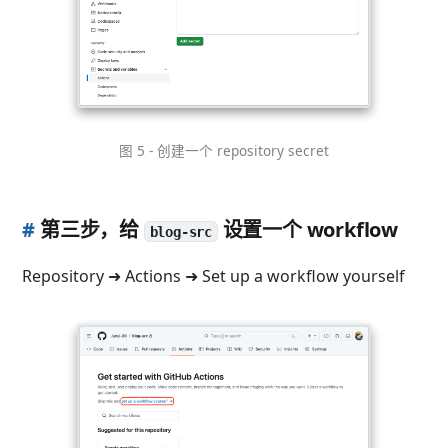
图 5 - 创建一个 repository secret
#
第三步，给
设置一个 workflow
blog-src
Repository ➜ Actions ➜ Set up a workflow yourself