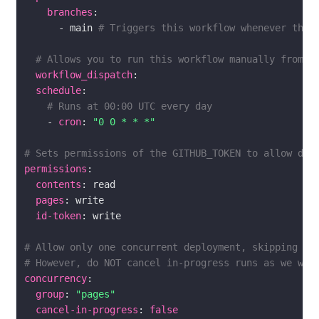
branches
      - main 
# Triggers this workflow whenever ther
# Allows you to run this workflow manually from t
workflow_dispatch
schedule
# Runs at 00:00 UTC every day
    - 
cron
: 
"0 0 * * *"
# Sets permissions of the GITHUB_TOKEN to allow dep
permissions
contents
pages
id-token
# Allow only one concurrent deployment, skipping ru
# However, do NOT cancel in-progress runs as we wan
concurrency
group
: 
"pages"
cancel-in-progress
: 
false