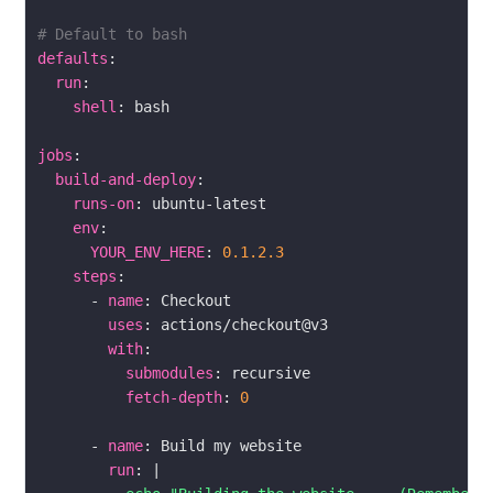
# Default to bash
defaults
run
shell
jobs
build-and-deploy
runs-on
env
YOUR_ENV_HERE
: 
0.1.2.3
steps
      - 
name
uses
with
submodules
fetch-depth
: 
0
      - 
name
run
: |