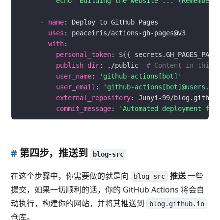
          echo "Building the website ... (Remember 
      - 
name
uses
with
personal_token
: ${{ secrets.GH_PAGES_PAT 
publish_dir
: ./public  
# Content in this 
user_name
: 
'github-actions[bot]'
user_email
: 
'github-actions[bot]@users.no
external_repository
: Junyi-99/blog.github
commit_message
: 
'Automated deployment fro
#
第四步，推送到
blog-src
在这个步骤中，你需要做的就是向
推送
一些
blog-src
提交，如果一切顺利的话，你的 GitHub Actions 将会自
动执行，构建你的网站，并将其推送到
blog.github.io
仓库。