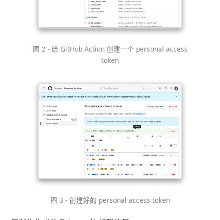
图 2 - 给 GitHub Action 创建一个 personal access
token
图 3 - 创建好的 personal access token