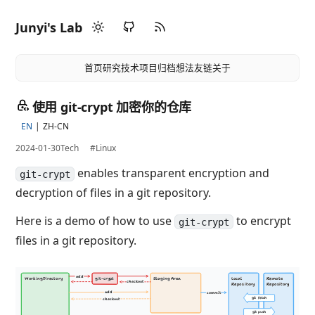
Junyi's Lab
首页
研究
技术
项目
归档
想法
友链
关于
使用 git-crypt 加密你的仓库
EN
ZH-CN
2024-01-30
Tech
#Linux
enables transparent encryption and
git-crypt
decryption of files in a git repository.
Here is a demo of how to use
to encrypt
git-crypt
files in a git repository.