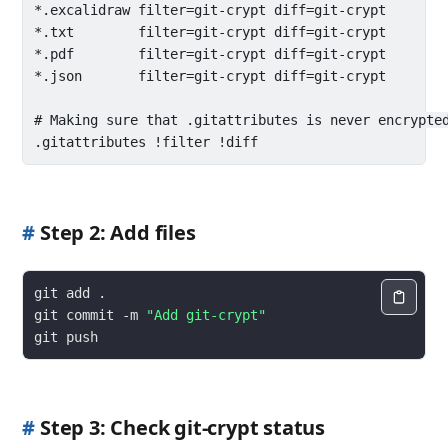
*.excalidraw filter=git-crypt diff=git-crypt

*.txt        filter=git-crypt diff=git-crypt

*.pdf        filter=git-crypt diff=git-crypt

*.json       filter=git-crypt diff=git-crypt

# Making sure that .gitattributes is never encrypted
#
Step 2: Add files
git commit -m 
"Add git-crypt"
#
Step 3: Check git-crypt status