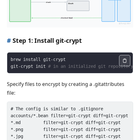
#
Step 1: Install git-crypt
git-crypt init 
# in an initialized git repository
Specify files to encrypt by creating a .gitattributes
file:
# The config is similar to .gitignore

accounts/*.bean filter=git-crypt diff=git-crypt

*.md         filter=git-crypt diff=git-crypt

*.png        filter=git-crypt diff=git-crypt

*.jpg        filter=git-crypt diff=git-crypt
