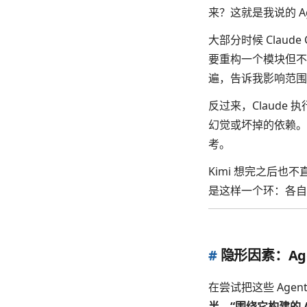
来？这就是我说的 Age
大部分时候 Clau
要重构一个模块但不知
遍，告诉我影响范围
反过来，Claude
幻觉或坏掉的依赖。如
考。
Kimi 想完之后也不
是这样一个环：各自
#
隐形因素：Age
在尝试把这些 Age
半，“围绕它构建的 