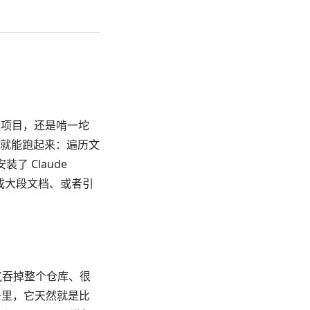
个新项目，还是啃一坨
就能跑起来：遍历文
 Claude
成大段文档、或者引
口气吞掉整个仓库、很
子里，它天然就是比