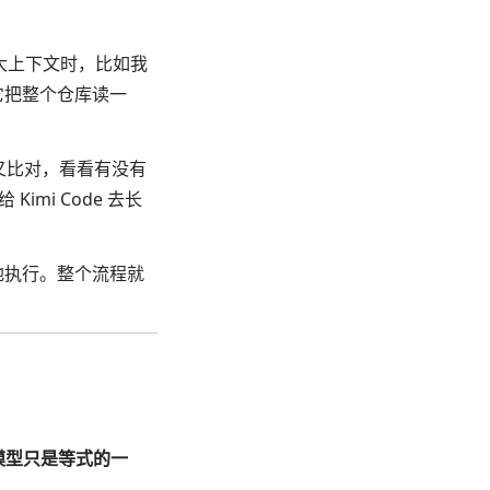
的大上下文时，比如我
让它把整个仓库读一
交叉比对，看看有没有
mi Code 去长
去落地执行。整个流程就
模型只是等式的一