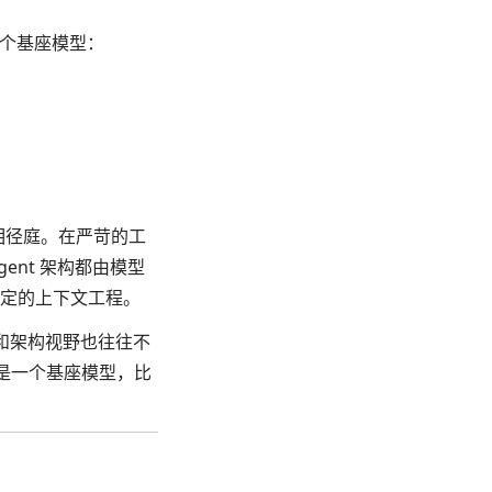
这同一个基座模型：
却大相径庭。在严苛的工
gent 架构都由模型
定的上下文工程。
畅度和架构视野也往往不
仅仅是一个基座模型，比