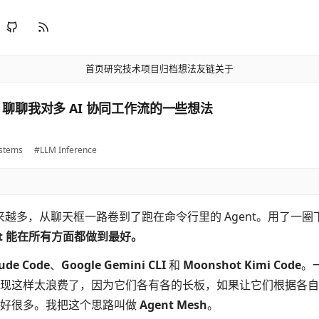
首页
研究
技术
项目
归档
想法
友链
关于
sh：聊聊我对多 AI 协同工作流的一些想法
ystems
#LLM Inference
越来越多，从聊天框一路卷到了跑在命令行里的 Agent。用了一
nt 能在所有方面都做到最好。
ude Code
、
Google Gemini CLI
和
Moonshot Kimi Code
。
现这样太浪费了，因为它们各有各的长板，如果让它们根据各自
会好很多。我把这个思路叫做
Agent Mesh
。