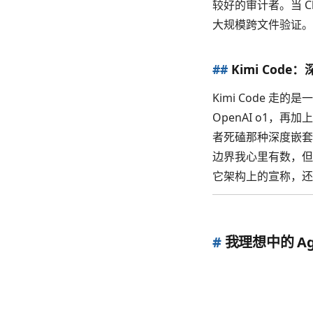
较好的审计者。当 Cl
大规模跨文件验证。
##
Kimi Co
Kimi Code 走
OpenAI o1，再
者死磕那种深度嵌套的
边界我心里有数，但 
它架构上的宣称，还
#
我理想中的 Ag