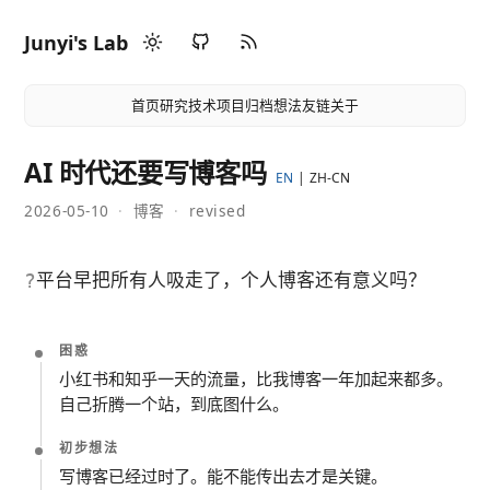
Junyi's Lab
首页
研究
技术
项目
归档
想法
友链
关于
AI 时代还要写博客吗
EN
ZH-CN
2026-05-10
·
博客
·
revised
平台早把所有人吸走了，个人博客还有意义吗？
?
困惑
小红书和知乎一天的流量，比我博客一年加起来都多。
自己折腾一个站，到底图什么。
初步想法
写博客已经过时了。能不能传出去才是关键。