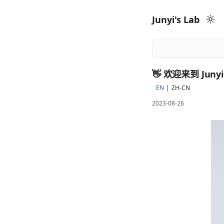
Junyi's Lab
👋 欢迎来到 Juny
EN
ZH-CN
2023-08-26