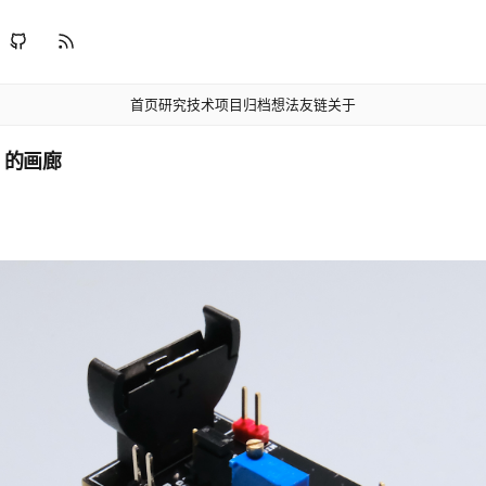
首页
研究
技术
项目
归档
想法
友链
关于
i 的画廊