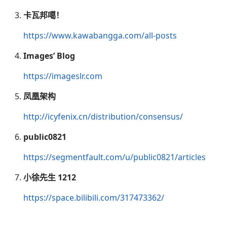
卡瓦邦噶！
https://www.kawabangga.com/all-posts
Images’ Blog
https://imageslr.com
凤凰架构
http://icyfenix.cn/distribution/consensus/
public0821
https://segmentfault.com/u/public0821/articles
小徐先生 1212
https://space.bilibili.com/317473362/