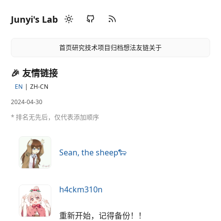
Junyi's Lab
首页
研究
技术
项目
归档
想法
友链
关于
🎉 友情链接
EN
ZH-CN
2024-04-30
* 排名无先后，仅代表添加顺序
Sean, the sheep🐑
h4ckm310n
重新开始，记得备份！！