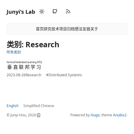
Junyi's Lab
首页
研究
技术
项目
归档
想法
友链
关于
类别: Research
所有类别
Vertical Federated Learning (VFL)
垂直联邦学习
2023-08-26
Research
#Distributed Systems
English
Simplified Chinese
© Junyi Hou, 2026
Powered by
Hugo
, theme
Anubis2
.